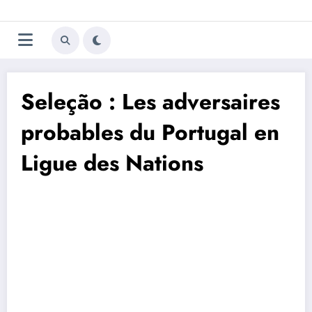
Aller
Trivela
L'actualité du football
au
contenu
portugais
Seleção : Les adversaires
probables du Portugal en
Ligue des Nations