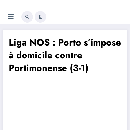
Aller
Trivela
L'actualité du football
au
contenu
portugais
Liga NOS : Porto s’impose
à domicile contre
Portimonense (3-1)