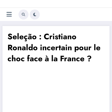
Aller
Trivela
L'actualité du football
au
contenu
portugais
Seleção : Cristiano
Ronaldo incertain pour le
choc face à la France ?