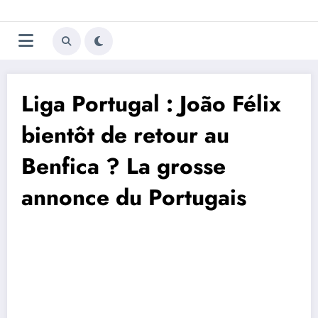
Aller
Trivela
L'actualité du football
au
contenu
portugais
Liga Portugal : João Félix
bientôt de retour au
Benfica ? La grosse
annonce du Portugais