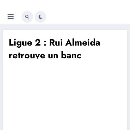
Aller
Trivela
L'actualité du football
au
contenu
portugais
Ligue 2 : Rui Almeida
retrouve un banc