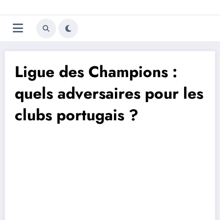
Aller
Trivela
L'actualité du football
au
contenu
portugais
Ligue des Champions :
quels adversaires pour les
clubs portugais ?