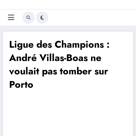
Aller
Trivela
L'actualité du football
au
contenu
portugais
Ligue des Champions :
André Villas-Boas ne
voulait pas tomber sur
Porto