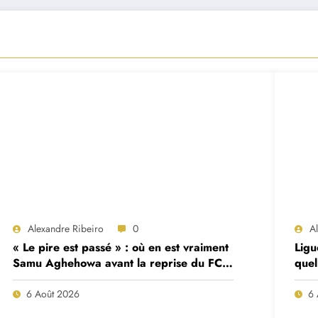
Alexandre Ribeiro
0
A
« Le pire est passé » : où en est vraiment
Ligu
Samu Aghehowa avant la reprise du FC
quel
Porto ?
mat
6 Août 2026
6 