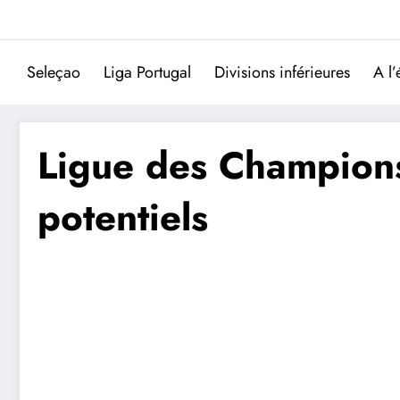
Aller
au
contenu
Seleçao
Liga Portugal
Divisions inférieures
A l’
Ligue des Champions
potentiels