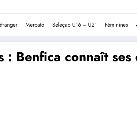
Trivela
L'actualité du football port
étranger
Mercato
Seleçao U16 – U21
Féminines
 : Benfica connaît ses