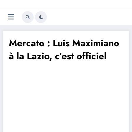
Aller
Trivela
L'actualité du football
au
contenu
portugais
Mercato : Luis Maximiano
à la Lazio, c’est officiel