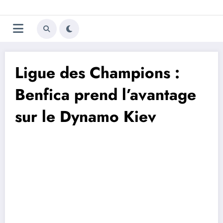
Aller
Trivela
L'actualité du football
au
contenu
portugais
Ligue des Champions :
Benfica prend l’avantage
sur le Dynamo Kiev