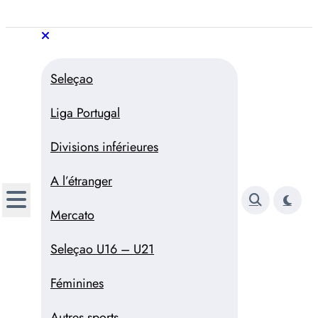
Aller
au
Trivela
L'actualité du football
contenu
portugais
Trivela
L'actualité du football portugais
Seleçao
Liga Portugal
Divisions inférieures
A l’étranger
Mercato
Seleçao U16 – U21
Féminines
Autres sports