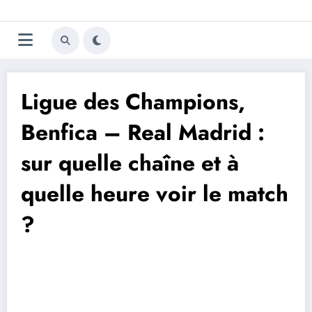
Aller
Trivela
L'actualité du football
au
contenu
portugais
Ligue des Champions,
Benfica – Real Madrid :
sur quelle chaîne et à
quelle heure voir le match
?