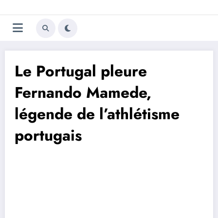
Aller
Trivela
L'actualité du football
au
contenu
portugais
Le Portugal pleure
Fernando Mamede,
légende de l’athlétisme
portugais