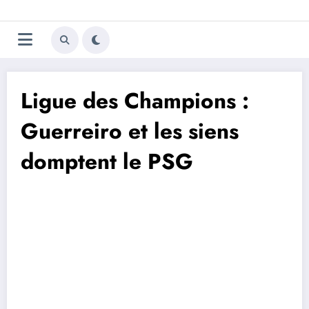
Aller
Trivela
L'actualité du football
au
contenu
portugais
Ligue des Champions :
Guerreiro et les siens
domptent le PSG