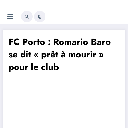
Aller
Trivela
L'actualité du football
au
contenu
portugais
FC Porto : Romario Baro
se dit « prêt à mourir »
pour le club