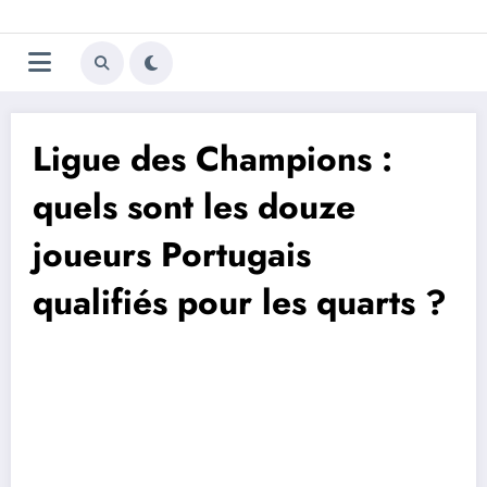
Aller
Trivela
L'actualité du football
au
contenu
portugais
Ligue des Champions :
quels sont les douze
joueurs Portugais
qualifiés pour les quarts ?