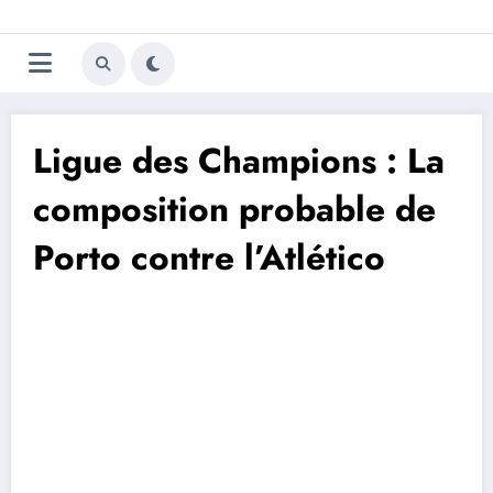
Aller
Trivela
L'actualité du football
au
contenu
portugais
Ligue des Champions : La
composition probable de
Porto contre l’Atlético