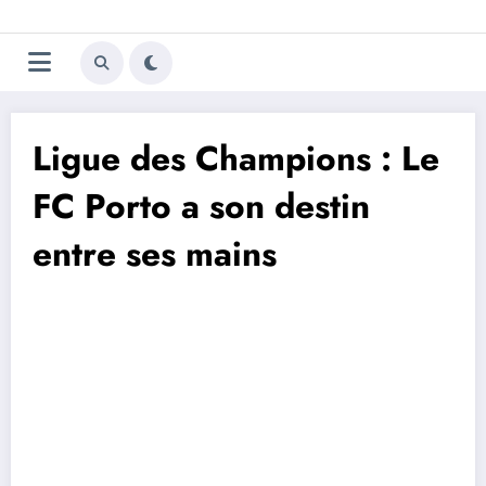
Aller
Trivela
L'actualité du football
au
contenu
portugais
Ligue des Champions : Le
FC Porto a son destin
entre ses mains