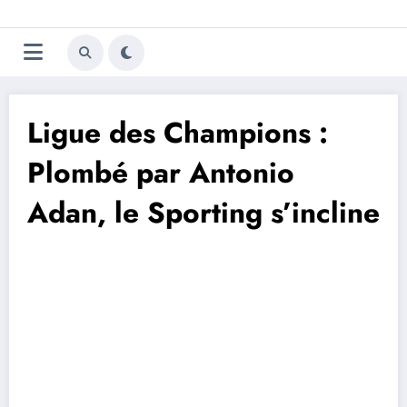
Aller
Trivela
L'actualité du football
au
contenu
portugais
Ligue des Champions :
Plombé par Antonio
Adan, le Sporting s’incline