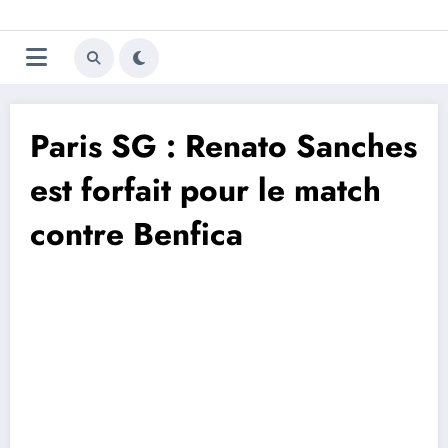
Aller
Trivela
L'actualité du football
au
contenu
portugais
Paris SG : Renato Sanches
est forfait pour le match
contre Benfica