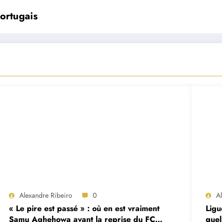
portugais
Alexandre Ribeiro
0
A
« Le pire est passé » : où en est vraiment
Ligu
Samu Aghehowa avant la reprise du FC
quel