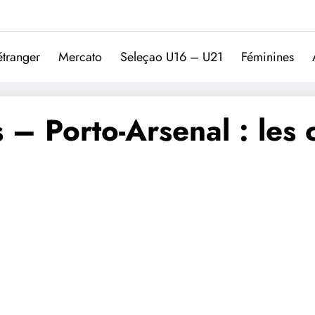
Trivela
L'actualité du football port
étranger
Mercato
Seleçao U16 – U21
Féminines
 – Porto-Arsenal : les