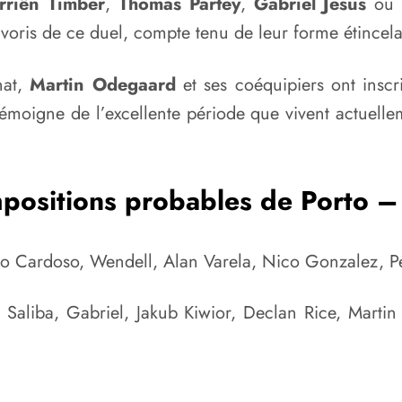
rriën
Timber
,
Thomas Partey
,
Gabriel Jesus
ou 
avoris de ce duel, compte tenu de leur forme étincel
nat,
Martin Odegaard
et ses coéquipiers ont inscr
témoigne de l’excellente période que vivent actuel
positions probables de Porto –
io Cardoso, Wendell, Alan Varela, Nico Gonzalez, P
Saliba, Gabriel, Jakub Kiwior, Declan Rice, Marti