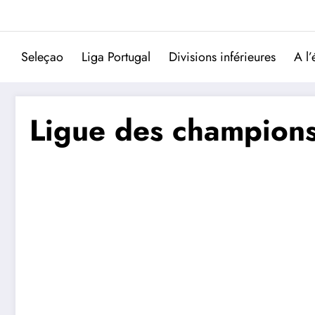
Aller
au
contenu
Seleçao
Liga Portugal
Divisions inférieures
A l’
Ligue des champions