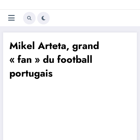
Aller
Trivela
L'actualité du football
au
contenu
portugais
Mikel Arteta, grand
« fan » du football
portugais