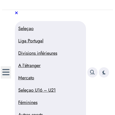
Aller
au
Trivela
L'actualité du football
contenu
portugais
Trivela
L'actualité du football portugais
Seleçao
Liga Portugal
Divisions inférieures
A l’étranger
Mercato
Seleçao U16 – U21
Féminines
Autres sports