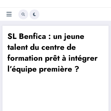
Aller
Trivela
L'actualité du football
au
contenu
portugais
SL Benfica : un jeune
talent du centre de
formation prêt à intégrer
l’équipe première ?