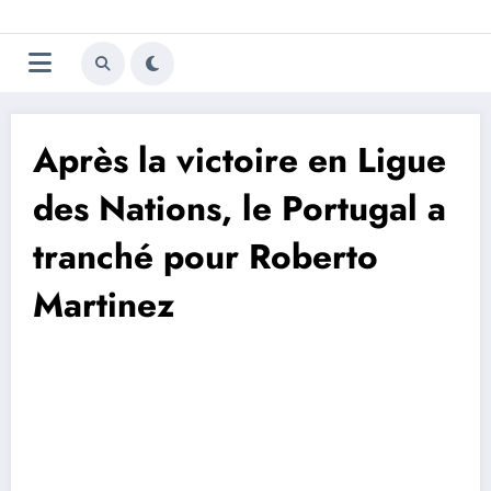
Aller
Trivela
L'actualité du football
au
contenu
portugais
Après la victoire en Ligue
des Nations, le Portugal a
tranché pour Roberto
Martinez