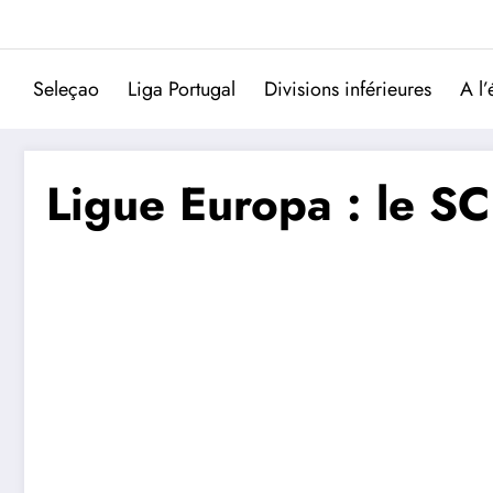
Aller
au
contenu
Seleçao
Liga Portugal
Divisions inférieures
A l’
Ligue Europa : le SC