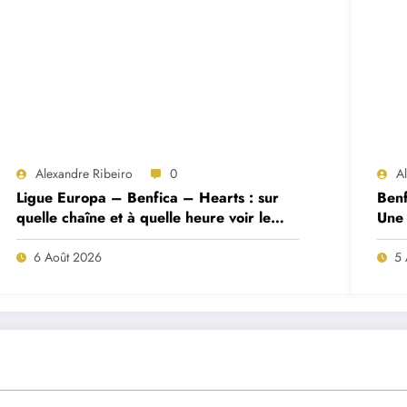
Alexandre Ribeiro
0
A
Ligue Europa – Benfica – Hearts : sur
Benf
quelle chaîne et à quelle heure voir le
Une 
match ?
deux
6 Août 2026
5 