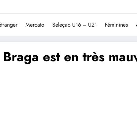
Trivela
L'actualité du football port
étranger
Mercato
Seleçao U16 – U21
Féminines
 Braga est en très mau