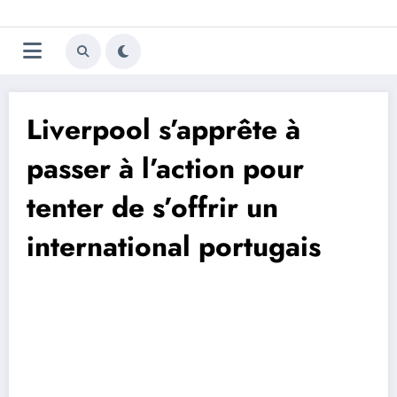
Aller
Trivela
L'actualité du football
au
contenu
portugais
Liverpool s’apprête à
passer à l’action pour
tenter de s’offrir un
international portugais