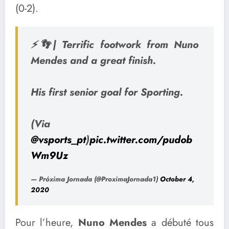
(0-2).
⚡️👣| Terrific footwork from Nuno
Mendes and a great finish.
His first senior goal for Sporting.
(Via
@vsports_pt
)
pic.twitter.com/pudob
Wm9Uz
— Próxima Jornada (@ProximaJornada1)
October 4,
2020
Pour l’heure,
Nuno Mendes
a débuté tous