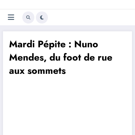
Aller
Trivela
L'actualité du football
au
contenu
portugais
Mardi Pépite : Nuno
Mendes, du foot de rue
aux sommets