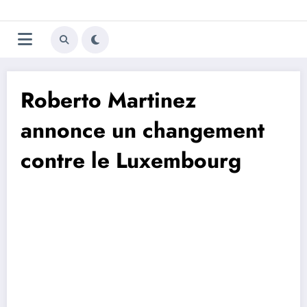
Aller
Trivela
L'actualité du football
au
contenu
portugais
Roberto Martinez
annonce un changement
contre le Luxembourg