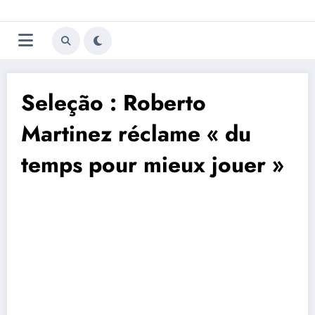
Aller
Trivela
L'actualité du football
au
contenu
portugais
Seleção : Roberto
Martinez réclame « du
temps pour mieux jouer »