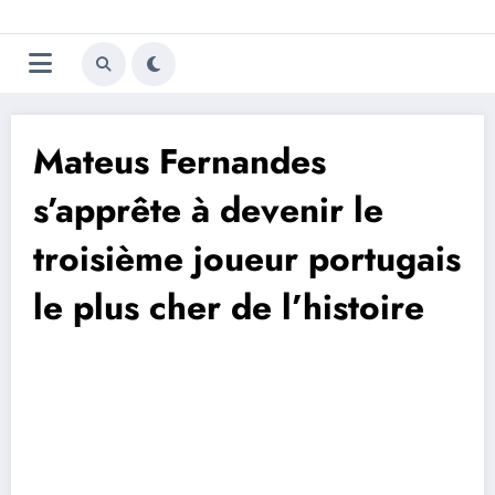
Aller
Trivela
L'actualité du football
au
contenu
portugais
Mateus Fernandes
s’apprête à devenir le
troisième joueur portugais
le plus cher de l’histoire