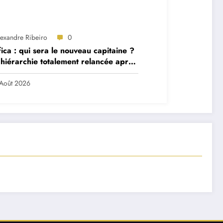
lexandre Ribeiro
0
ica : qui sera le nouveau capitaine ?
hiérarchie totalement relancée après
 départs majeurs
Août 2026