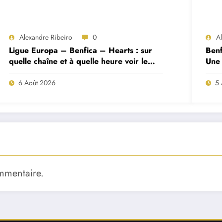
Alexandre Ribeiro
0
A
Ligue Europa – Benfica – Hearts : sur
Benf
quelle chaîne et à quelle heure voir le
Une 
match ?
deux
6 Août 2026
5 
mmentaire.