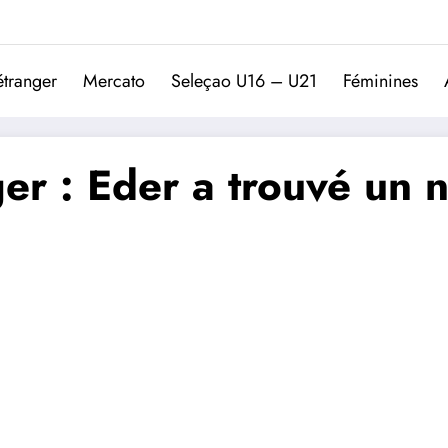
Trivela
L'actualité du football port
étranger
Mercato
Seleçao U16 – U21
Féminines
er : Eder a trouvé un 