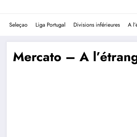
Aller
au
contenu
Seleçao
Liga Portugal
Divisions inférieures
A l’
Mercato – A l’étrang