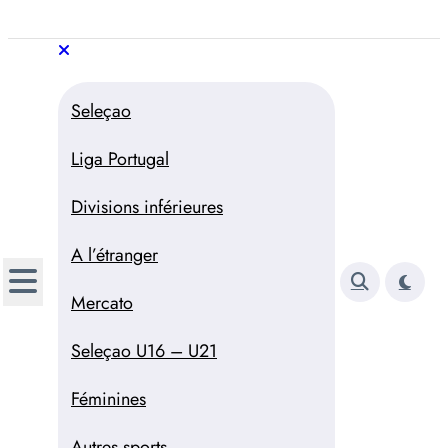
Aller
au
Trivela
L'actualité du football
contenu
portugais
Trivela
L'actualité du football portugais
Seleçao
Liga Portugal
Divisions inférieures
A l’étranger
Mercato
Seleçao U16 – U21
Féminines
Autres sports