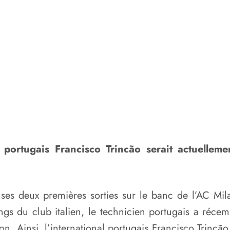
al portugais Francisco Trincão serait actuelle
ses deux premières sorties sur le banc de l’AC Mi
angs du club italien, le technicien portugais a ré
on. Ainsi, l’international portugais Francisco Trincão,