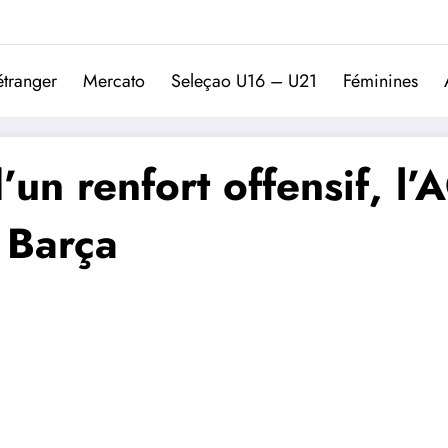
Trivela
L'actualité du football port
étranger
Mercato
Seleçao U16 – U21
Féminines
un renfort offensif, l’
 Barça