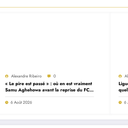
Alexandre Ribeiro
0
A
« Le pire est passé » : où en est vraiment
Ligu
Samu Aghehowa avant la reprise du FC
quel
Porto ?
mat
6 Août 2026
6 