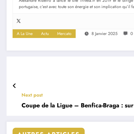
Alexandre Ribeiro a lancé le site Trivela.fr en 2019 et le diri
portugaise, c’est avec toute son énergie et son implication qu’il 
A La Une
Actu
Mercato
8 Janvier 2025
0
Next post
Coupe de la Ligue – Benfica-Braga : sur 