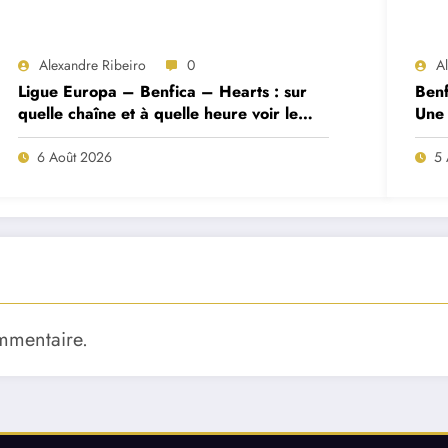
Alexandre Ribeiro
0
A
Ligue Europa – Benfica – Hearts : sur
Benf
quelle chaîne et à quelle heure voir le
Une 
match ?
deux
6 Août 2026
5 
mmentaire.