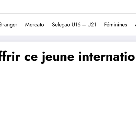
Trivela
L'actualité du football port
étranger
Mercato
Seleçao U16 – U21
Féminines
frir ce jeune internati