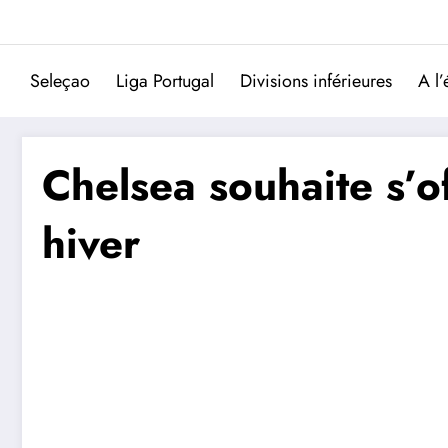
Aller
au
contenu
Seleçao
Liga Portugal
Divisions inférieures
A l’
Chelsea souhaite s’of
hiver