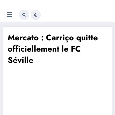
Aller
Trivela
L'actualité du football
au
contenu
portugais
Mercato : Carriço quitte
officiellement le FC
Séville