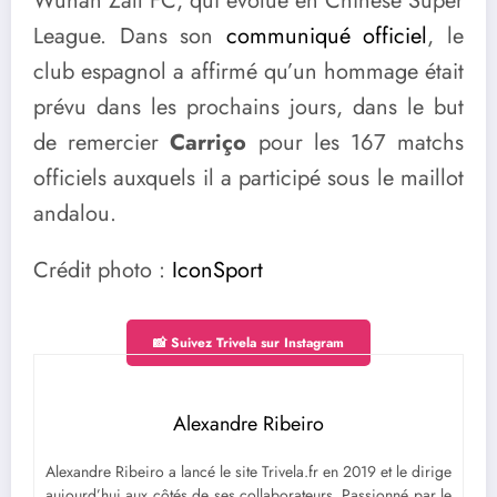
Wuhan Zall FC, qui évolue en Chinese Super
League. Dans son
communiqué officiel
, le
club espagnol a affirmé qu’un hommage était
prévu dans les prochains jours, dans le but
de remercier
Carriço
pour les 167 matchs
officiels auxquels il a participé sous le maillot
andalou.
Crédit photo :
IconSport
📸 Suivez Trivela sur Instagram
Alexandre Ribeiro
Alexandre Ribeiro a lancé le site Trivela.fr en 2019 et le dirige
aujourd’hui aux côtés de ses collaborateurs. Passionné par le