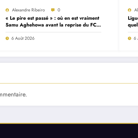
Alexandre Ribeiro
0
A
« Le pire est passé » : où en est vraiment
Ligu
Samu Aghehowa avant la reprise du FC
quel
Porto ?
mat
6 Août 2026
6 
mmentaire.