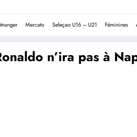
Trivela
L'actualité du football port
étranger
Mercato
Seleçao U16 – U21
Féminines
Ronaldo n’ira pas à Nap