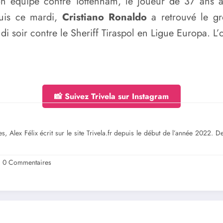
son équipe contre Tottenham, le joueur de 37 ans av
puis ce mardi,
Cristiano Ronaldo
a retrouvé le g
eudi soir contre le Sheriff Tiraspol en Ligue Europa. L
📸 Suivez Trivela sur Instagram
s, Alex Félix écrit sur le site Trivela.fr depuis le début de l’année 2022. 
0 Commentaires