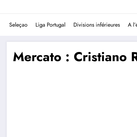
Aller
au
contenu
Seleçao
Liga Portugal
Divisions inférieures
A l’
Mercato : Cristiano 