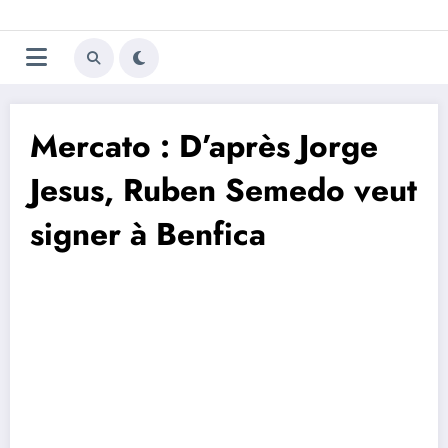
Aller
Trivela
L'actualité du football
au
contenu
portugais
Mercato : D’après Jorge
Jesus, Ruben Semedo veut
signer à Benfica