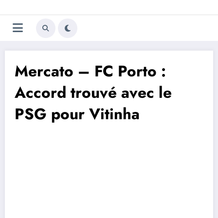
Aller
Trivela
L'actualité du football
au
contenu
portugais
Mercato – FC Porto :
Accord trouvé avec le
PSG pour Vitinha