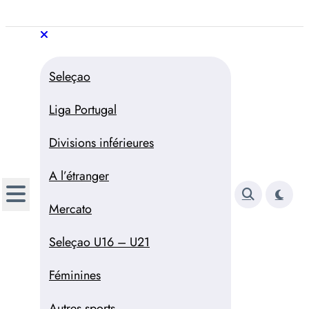
Aller
au
Trivela
L'actualité du football
contenu
portugais
Trivela
L'actualité du football portugais
Seleçao
Liga Portugal
Divisions inférieures
A l’étranger
Mercato
Seleçao U16 – U21
Féminines
Autres sports