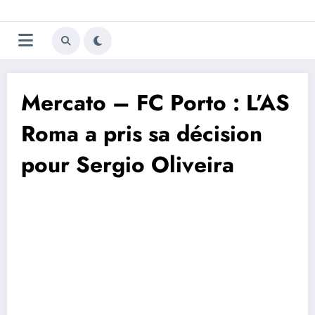
Aller
Trivela
L'actualité du football
au
contenu
portugais
Mercato – FC Porto : L’AS
Roma a pris sa décision
pour Sergio Oliveira