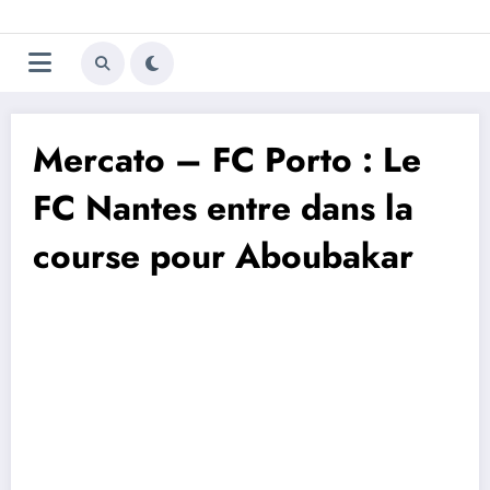
Aller
Trivela
L'actualité du football
au
contenu
portugais
Mercato – FC Porto : Le
FC Nantes entre dans la
course pour Aboubakar