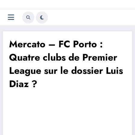
Aller
Trivela
L'actualité du football
au
contenu
portugais
Mercato – FC Porto :
Quatre clubs de Premier
League sur le dossier Luis
Diaz ?