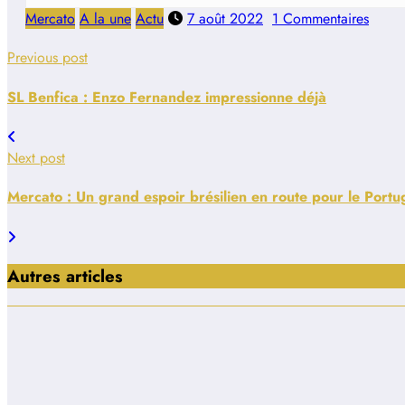
Mercato
A la une
Actu
7 août 2022
1 Commentaires
Previous post
SL Benfica : Enzo Fernandez impressionne déjà
Next post
Mercato : Un grand espoir brésilien en route pour le Portu
Autres articles