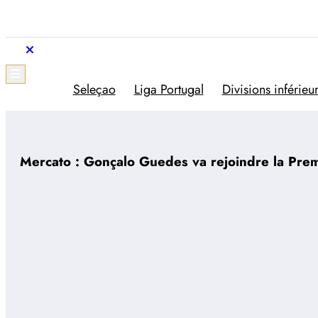
Aller
au
contenu
Trivela
L'actualité du football portugais
Seleçao
Liga Portugal
Divisions inférieu
Mercato : Gonçalo Guedes va rejoindre la Pre