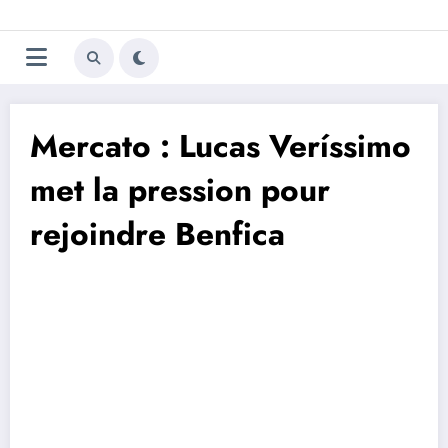
Aller
Trivela
L'actualité du football
au
contenu
portugais
Mercato : Lucas Veríssimo
met la pression pour
rejoindre Benfica