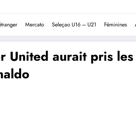
Trivela
L'actualité du football port
étranger
Mercato
Seleçao U16 – U21
Féminines
 United aurait pris les
naldo