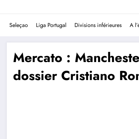
Aller
au
contenu
Seleçao
Liga Portugal
Divisions inférieures
A l’
Mercato : Manchester
dossier Cristiano Ro