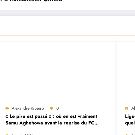
Alexandre Ribeiro
0
A
« Le pire est passé » : où en est vraiment
Ligu
Samu Aghehowa avant la reprise du FC
quel
Porto ?
mat