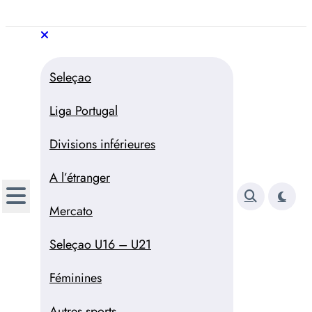
Aller
au
Trivela
L'actualité du football
contenu
portugais
Trivela
L'actualité du football portugais
Seleçao
Liga Portugal
Divisions inférieures
A l’étranger
Mercato
Seleçao U16 – U21
Féminines
Autres sports