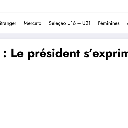
Trivela
L'actualité du football port
étranger
Mercato
Seleçao U16 – U21
Féminines
 Le président s’exprim