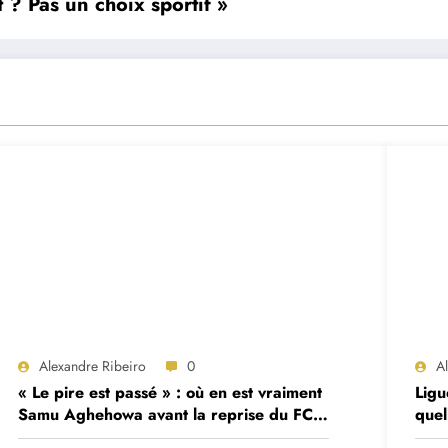
 ? Pas un choix sportif »
Alexandre Ribeiro
0
A
« Le pire est passé » : où en est vraiment
Ligu
Samu Aghehowa avant la reprise du FC
quel
Porto ?
mat