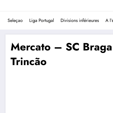
Aller
au
contenu
Seleçao
Liga Portugal
Divisions inférieures
A l’
Mercato – SC Braga :
Trincão