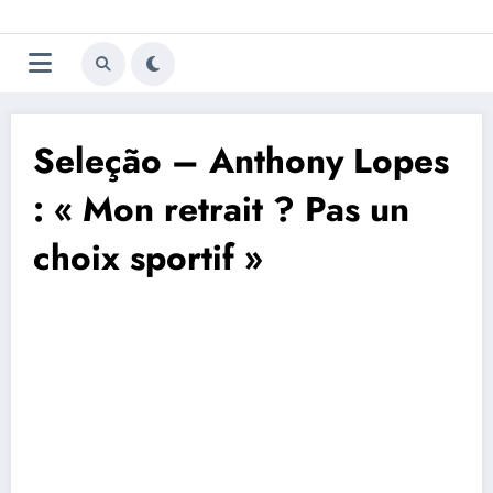
Aller
Trivela
L'actualité du football
au
contenu
portugais
Seleção – Anthony Lopes
: « Mon retrait ? Pas un
choix sportif »