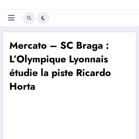
Aller
Trivela
L'actualité du football
au
contenu
portugais
Mercato – SC Braga :
L’Olympique Lyonnais
étudie la piste Ricardo
Horta